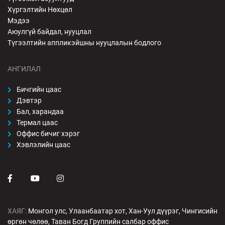
Хүргэлтийн Нөхцөл
Мэдээ
Аюулгүй байдал, нууцлал
Түгээлтийн аппликэйшны нууцлалын бодлого
АНГИЛАЛ
Бичгийн цаас
Дэвтэр
Бал, харандаа
Термал цаас
Оффис бичиг хэрэг
Хэвлэлийн цаас
ХАЯГ:
Монгол улс, Улаанбаатар хот, Хан-Уул дүүрэг, Чингисийн
өргөн чөлөө, Таван Богд Группийн салбар оффис