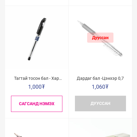
Тагтай тосон бал - Хар
Дардаг бал -Цэнхэр 0,7
0,7
1,000
₮
1,060
₮
ДУУССАН
САГСАНД НЭМЭХ