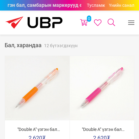
, үзгэн бал, самбарын маркерууд өнгөний сонголттойгоор д
Тусламж
Үнийн санал
0
Бал, харандаа
12 бүтээгдэхүүн
"Double A" үзгэн бал
"Double A" үзгэн бал
0.5мм /Луувангийн
0.5мм /Сарнайн ягаан/
2,620
₮
2,620
₮