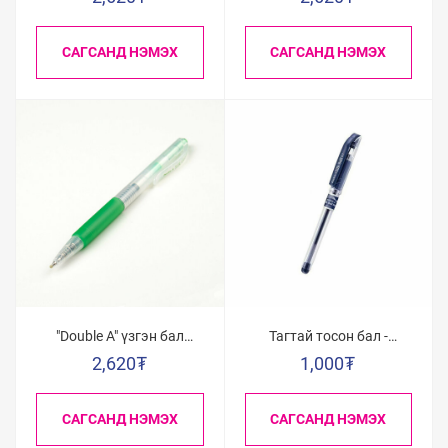
улбар шар/
САГСАНД НЭМЭХ
САГСАНД НЭМЭХ
"Double A" үзгэн бал
Тагтай тосон бал -
0.5мм /Ойн ногоон/
Цэнхэр 0,7
2,620
₮
1,000
₮
САГСАНД НЭМЭХ
САГСАНД НЭМЭХ