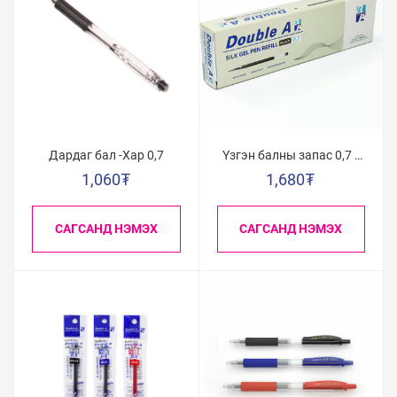
Дардаг бал -Хар 0,7
Үзгэн балны запас 0,7 /
Хар/
1,060
₮
1,680
₮
САГСАНД НЭМЭХ
САГСАНД НЭМЭХ