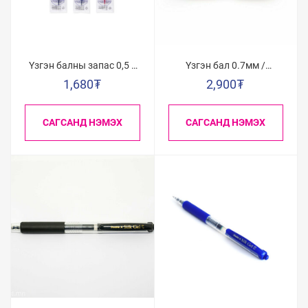
Үзгэн балны запас 0,5 /
Үзгэн бал 0.7мм /
Хар/
Цэнхэр/
1,680
₮
2,900
₮
САГСАНД НЭМЭХ
САГСАНД НЭМЭХ