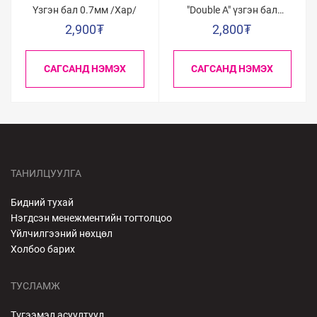
Үзгэн бал 0.7мм /Хар/
"Double A" үзгэн бал
0.5мм /Цэнхэр/
2,900
₮
2,800
₮
САГСАНД НЭМЭХ
САГСАНД НЭМЭХ
ТАНИЛЦУУЛГА
Бидний тухай
Нэгдсэн менежментийн тогтолцоо
Үйлчилгээний нөхцөл
Холбоо барих
ТУСЛАМЖ
Түгээмэл асуултууд