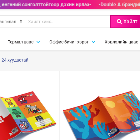
 өнгөний сонголттойгоор дахин ирлээ-
-Double A брэндий
Хайлт
Термал цаас
Оффис бичиг хэрэг
Хэвлэлийн цаас
24 хуудастай