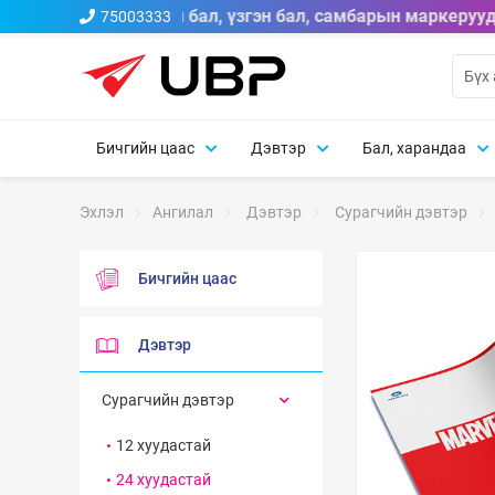
ble A брэндийн тосон бал, үзгэн бал, самбарын маркерууд
75003333
Бичгийн цаас
Дэвтэр
Бал, харандаа
Эхлэл
Ангилал
Дэвтэр
Сурагчийн дэвтэр
Бичгийн цаас
Дэвтэр
Сурагчийн дэвтэр
12 хуудастай
24 хуудастай