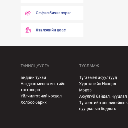
Оффис бичиг хэрэг
Хэвлэлийн цаас
ТАНИЛЦУУЛГА
ТУСЛАМЖ
Бидний тухай
Түгээмэл асуултууд
Нэгдсэн менежментийн
Хүргэлтийн Нөхцөл
тогтолцоо
Мэдээ
Үйлчилгээний нөхцөл
Аюулгүй байдал, нууцлал
Холбоо барих
Түгээлтийн аппликэйшн
нууцлалын бодлого