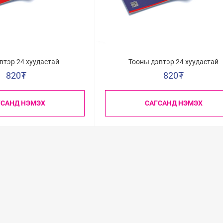
втэр 24 хуудастай
Тооны дэвтэр 24 хуудастай
820
₮
820
₮
ГСАНД НЭМЭХ
САГСАНД НЭМЭХ