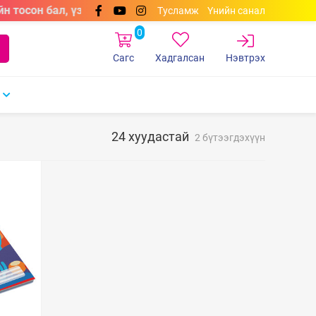
н тосон бал, үзгэн бал, самбарын маркерууд өнгөний сонг
Тусламж
Үнийн санал
0
Сагс
Хадгалсан
Нэвтрэх
24 хуудастай
2 бүтээгдэхүүн