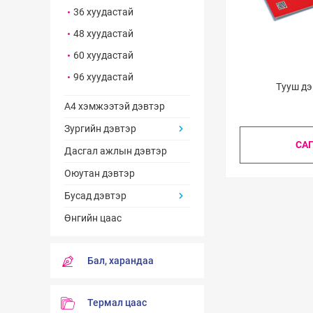
36 хуудастай
48 хуудастай
60 хуудастай
96 хуудастай
Тууш дэ
A4 хэмжээтэй дэвтэр
Зургийн дэвтэр
СА
Дасгал ажлын дэвтэр
Оюутан дэвтэр
Бусад дэвтэр
Өнгийн цаас
Бал, харандаа
Термал цаас