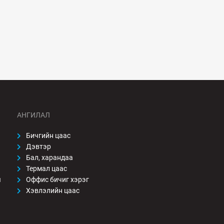
АНГИЛАЛ
Бичгийн цаас
Дэвтэр
Бал, харандаа
Термал цаас
ы
Оффис бичиг хэрэг
Хэвлэлийн цаас