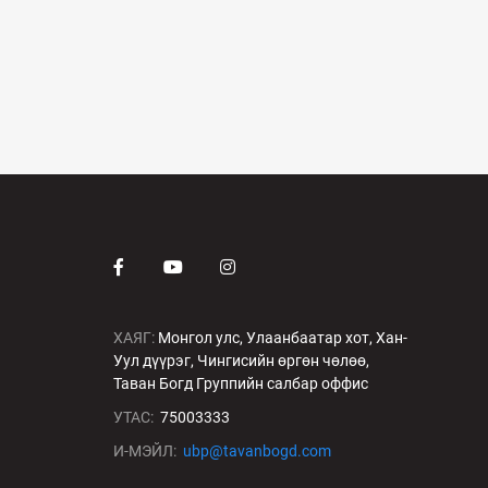
ХАЯГ:
Монгол улс, Улаанбаатар хот, Хан-
Уул дүүрэг, Чингисийн өргөн чөлөө,
Таван Богд Группийн салбар оффис
УТАС:
75003333
И-МЭЙЛ:
ubp@tavanbogd.com