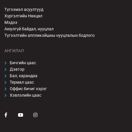
Түгээмэл асуултууд
Хүргэлтийн Нөхцөл
Мэдээ
Аюулгүй байдал, нууцлал
Түгээлтийн аппликэйшны нууцлалын бодлого
АНГИЛАЛ
Бичгийн цаас
Дэвтэр
Бал, харандаа
Термал цаас
Оффис бичиг хэрэг
Хэвлэлийн цаас