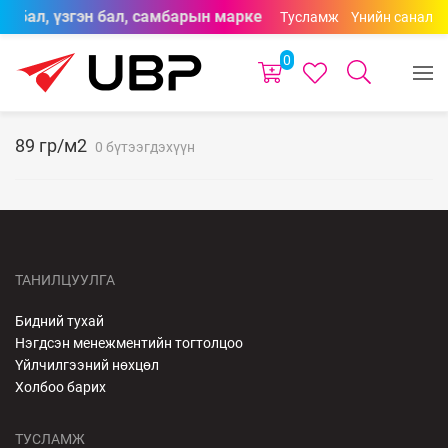
он бал, үзгэн бал, самбарын маркерууд өнгөний сонголтто
Тусламж
Үнийн санал
0
89 гр/м2
0 бүтээгдэхүүн
ТАНИЛЦУУЛГА
Бидний тухай
Нэгдсэн менежментийн тогтолцоо
Үйлчилгээний нөхцөл
Холбоо барих
ТУСЛАМЖ