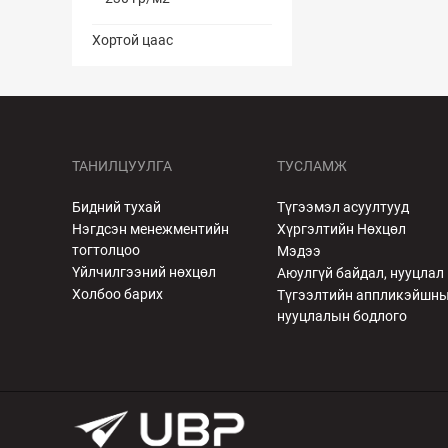
Хортой цаас
ТАНИЛЦУУЛГА
ТУСЛАМЖ
Бидний тухай
Түгээмэл асуултууд
Нэгдсэн менежментийн
Хүргэлтийн Нөхцөл
тогтолцоо
Мэдээ
Үйлчилгээний нөхцөл
Аюулгүй байдал, нууцлал
Холбоо барих
Түгээлтийн аппликэйшн
нууцлалын бодлого