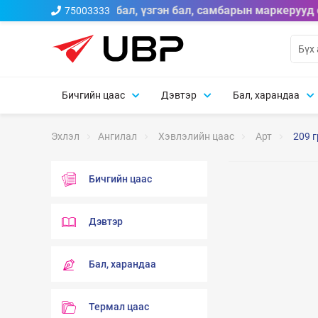
le A брэндийн тосон бал, үзгэн бал, самбарын маркерууд 
75003333
Бичгийн цаас
Дэвтэр
Бал, харандаа
Эхлэл
Ангилал
Хэвлэлийн цаас
Арт
209 
Бичгийн цаас
Дэвтэр
Бал, харандаа
Термал цаас