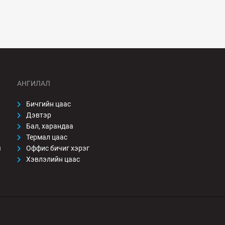
АНГИЛАЛ
Бичгийн цаас
Дэвтэр
Бал, харандаа
Термал цаас
ы
Оффис бичиг хэрэг
Хэвлэлийн цаас