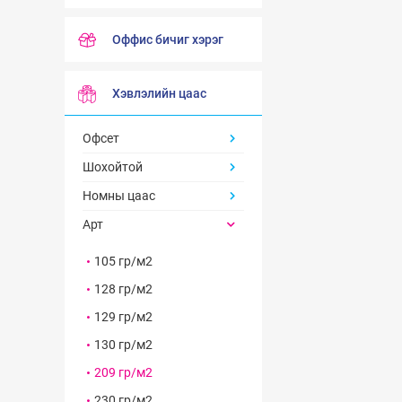
Оффис бичиг хэрэг
Хэвлэлийн цаас
Офсет
Шохойтой
Номны цаас
Арт
105 гр/м2
128 гр/м2
129 гр/м2
130 гр/м2
209 гр/м2
230 гр/м2