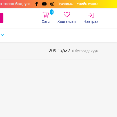
 тосон бал, үзгэн бал, самбарын маркерууд өнгөний сонго
Тусламж
Үнийн санал
0
Сагс
Хадгалсан
Нэвтрэх
209 гр/м2
0 бүтээгдэхүүн