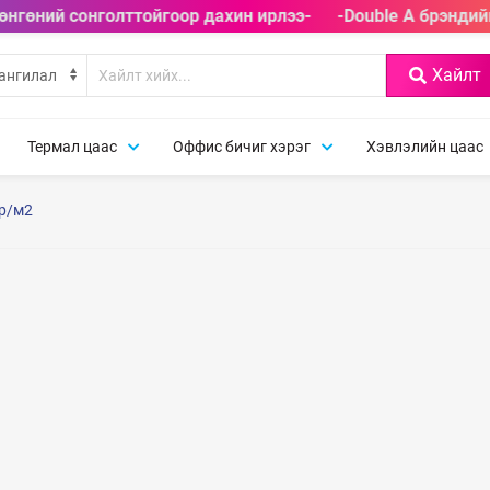
өнгөний сонголттойгоор дахин ирлээ-
-Double A брэндийн
Хайлт
Термал цаас
Оффис бичиг хэрэг
Хэвлэлийн цаас
гр/м2