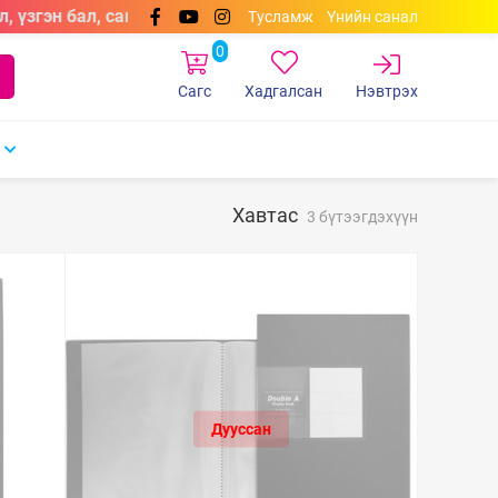
, үзгэн бал, самбарын маркерууд өнгөний сонголттойгоор 
Тусламж
Үнийн санал
0
Сагс
Хадгалсан
Нэвтрэх
Хавтас
3 бүтээгдэхүүн