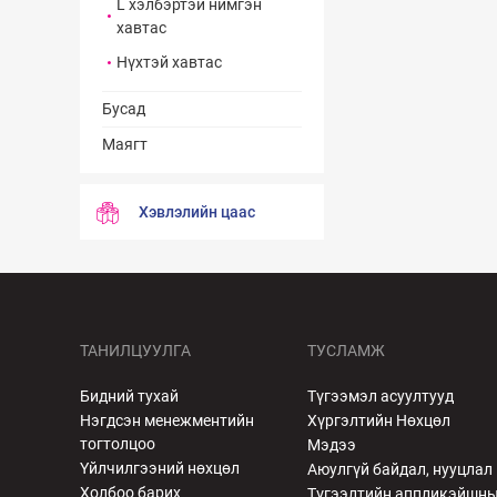
L хэлбэртэй нимгэн
хавтас
Нүхтэй хавтас
Бусад
Маягт
Хэвлэлийн цаас
ТАНИЛЦУУЛГА
ТУСЛАМЖ
Бидний тухай
Түгээмэл асуултууд
Нэгдсэн менежментийн
Хүргэлтийн Нөхцөл
тогтолцоо
Мэдээ
Үйлчилгээний нөхцөл
Аюулгүй байдал, нууцлал
Холбоо барих
Түгээлтийн аппликэйшн