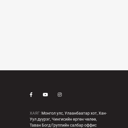
ХАЯГ:
Монгол улс, Улаанбаатар хот, Хан-
Уул дүүрэг, Чингисийн өргөн чөлөө,
Таван Богд Группийн салбар оффис