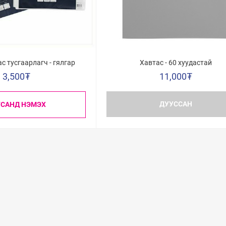
с тусгаарлагч - гялгар
Хавтас - 60 хуудастай
3,500
₮
11,000
₮
ДУУССАН
ГСАНД НЭМЭХ