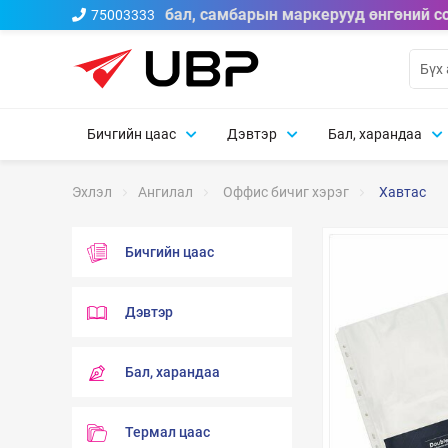
ийн тосон бал, үзгэн бал, самбарын маркерууд өнгөний со
75003333
Бичгийн цаас
Дэвтэр
Бал, харандаа
Эхлэл
Ангилал
Оффис бичиг хэрэг
Хавтас
Бичгийн цаас
Дэвтэр
Бал, харандаа
Термал цаас