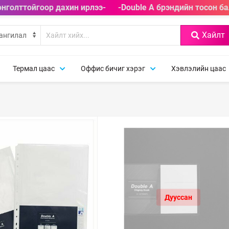
нголттойгоор дахин ирлээ-
-Double A брэндийн тосон бал
Хайлт
Термал цаас
Оффис бичиг хэрэг
Хэвлэлийн цаас