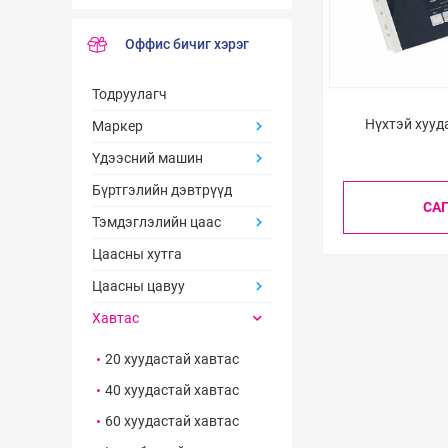
Оффис бичиг хэрэг
Тодруулагч
Нүхтэй хууда
Маркер
Үдээсний машин
Бүртгэлийн дэвтрүүд
СА
Тэмдэглэлийн цаас
Цаасны хутга
Цаасны цавуу
Хавтас
20 хуудастай хавтас
40 хуудастай хавтас
60 хуудастай хавтас