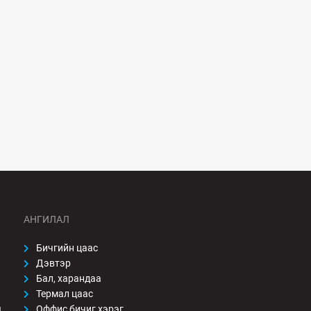
АНГИЛАЛ
Бичгийн цаас
Дэвтэр
Бал, харандаа
Термал цаас
ы
Оффис бичиг хэрэг