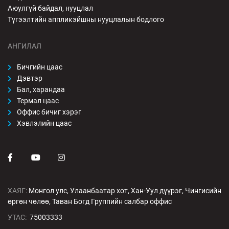
Аюулгүй байдал, нууцлал
Түгээлтийн аппликэйшны нууцлалын бодлого
АНГИЛАЛ
Бичгийн цаас
Дэвтэр
Бал, харандаа
Термал цаас
Оффис бичиг хэрэг
Хэвлэлийн цаас
ХАЯГ:
Монгол улс, Улаанбаатар хот, Хан-Уул дүүрэг, Чингисийн
өргөн чөлөө, Таван Богд Группийн салбар оффис
УТАС:
75003333