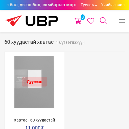
осон бал, үзгэн бал, самбарын маркерууд өнгөний сонголт
Тусламж
Үнийн санал
0
60 хуудастай хавтас
1 бүтээгдэхүүн
Хавтас - 60 хуудастай
11,000
₮