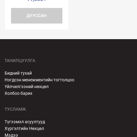
ДУУССАН
ТАНИЛЦУУЛГА
Бидний тухай
Нэгдсэн менежментийн тогтолцоо
Үйлчилгээний нөхцөл
Холбоо барих
ТУСЛАМЖ
Түгээмэл асуултууд
Хүргэлтийн Нөхцөл
Мэдээ