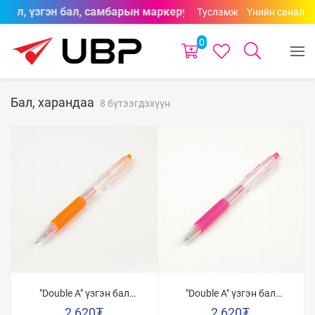
 бал, үзгэн бал, самбарын маркерууд өнгөний сонголттойг
Тусламж
Үнийн санал
0
Бал, харандаа
8 бүтээгдэхүүн
"Double A" үзгэн бал
"Double A" үзгэн бал
0.5мм /Луувангийн
0.5мм /Сарнайн ягаан/
2,620
₮
2,620
₮