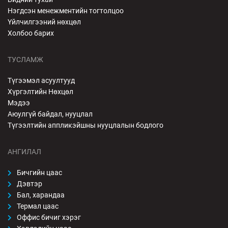
Нэгдсэн менежментийн тогтолцоо
Үйлчилгээний нөхцөл
Холбоо барих
ТУСЛАМЖ
Түгээмэл асуултууд
Хүргэлтийн Нөхцөл
Мэдээ
Аюулгүй байдал, нууцлал
Түгээлтийн аппликэйшны нууцлалын бодлого
АНГИЛАЛ
Бичгийн цаас
Дэвтэр
Бал, харандаа
Термал цаас
Оффис бичиг хэрэг