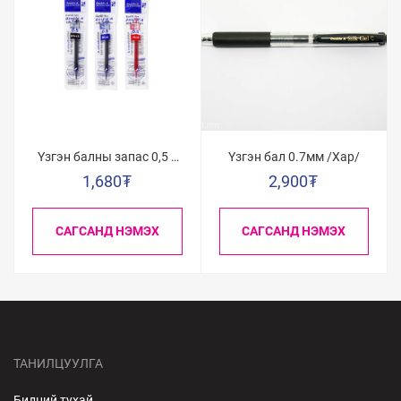
Үзгэн балны запас 0,5 /
Үзгэн бал 0.7мм /Хар/
Хар/
1,680
₮
2,900
₮
САГСАНД НЭМЭХ
САГСАНД НЭМЭХ
ТАНИЛЦУУЛГА
Бидний тухай