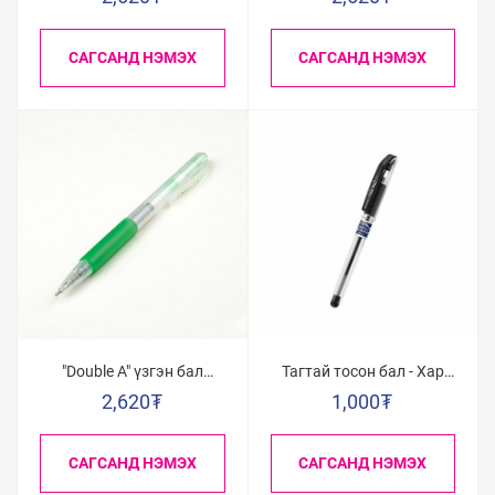
улбар шар/
САГСАНД НЭМЭХ
САГСАНД НЭМЭХ
"Double A" үзгэн бал
Тагтай тосон бал - Хар
0.5мм /Ойн ногоон/
0,7
2,620
₮
1,000
₮
САГСАНД НЭМЭХ
САГСАНД НЭМЭХ