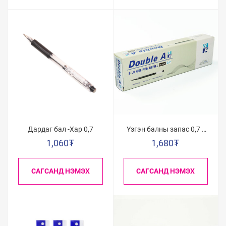
Дардаг бал -Хар 0,7
Үзгэн балны запас 0,7 /
Хар/
1,060
₮
1,680
₮
САГСАНД НЭМЭХ
САГСАНД НЭМЭХ