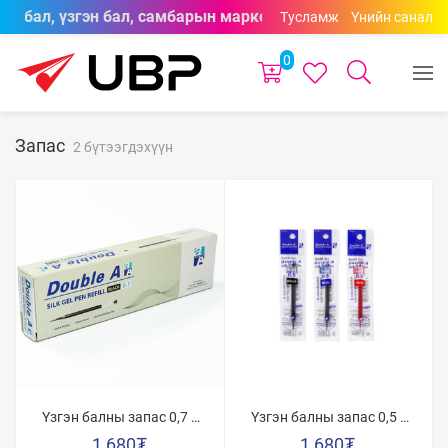
сон бал, үзгэн бал, самбарын маркерууд өнгөний сонголтто
Тусламж
Үнийн санал
0
Запас
2 бүтээгдэхүүн
Үзгэн балны запас 0,7 /
Үзгэн балны запас 0,5 /
Хар/
Хар/
1,680
₮
1,680
₮