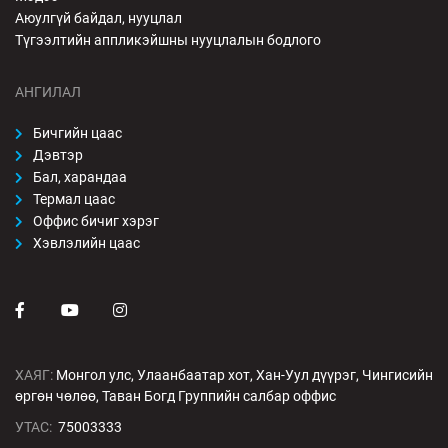
Аюулгүй байдал, нууцлал
Түгээлтийн аппликэйшны нууцлалын бодлого
АНГИЛАЛ
Бичгийн цаас
Дэвтэр
Бал, харандаа
Термал цаас
Оффис бичиг хэрэг
Хэвлэлийн цаас
ХАЯГ:
Монгол улс, Улаанбаатар хот, Хан-Уул дүүрэг, Чингисийн
өргөн чөлөө, Таван Богд Группийн салбар оффис
УТАС:
75003333