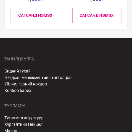
САГСАНД НЭМЭХ
САГСАНД НЭМЭХ
ТАНИЛЦУУЛГА
Бидний тухай
Нэгдсэн менежментийн тогтолцоо
Үйлчилгээний нөхцөл
Холбоо барих
ТУСЛАМЖ
Түгээмэл асуултууд
Хүргэлтийн Нөхцөл
Мэдээ