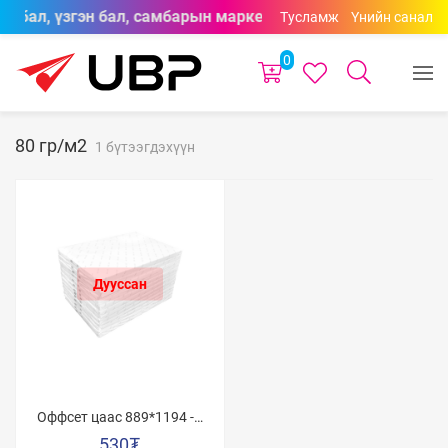
он бал, үзгэн бал, самбарын маркерууд өнгөний сонголтто
Тусламж
Үнийн санал
0
80 гр/м2
1 бүтээгдэхүүн
Оффсет цаас 889*1194 - /
А0/ 80гр
530
₮