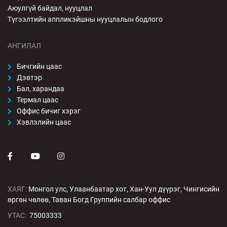
Аюулгүй байдал, нууцлал
Түгээлтийн аппликэйшны нууцлалын бодлого
АНГИЛАЛ
Бичгийн цаас
Дэвтэр
Бал, харандаа
Термал цаас
Оффис бичиг хэрэг
Хэвлэлийн цаас
ХАЯГ:
Монгол улс, Улаанбаатар хот, Хан-Уул дүүрэг, Чингисийн
өргөн чөлөө, Таван Богд Группийн салбар оффис
УТАС:
75003333