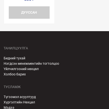
ДУУССАН
ТАНИЛЦУУЛГА
Бидний тухай
Нэгдсэн менежментийн тогтолцоо
Үйлчилгээний нөхцөл
Холбоо барих
ТУСЛАМЖ
Түгээмэл асуултууд
Хүргэлтийн Нөхцөл
Мэдээ