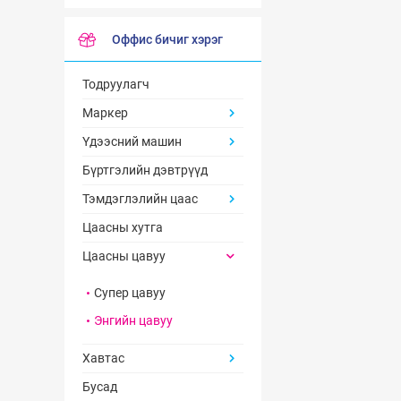
Оффис бичиг хэрэг
Тодруулагч
Маркер
Үдээсний машин
Бүртгэлийн дэвтрүүд
Тэмдэглэлийн цаас
Цаасны хутга
Цаасны цавуу
Супер цавуу
Энгийн цавуу
Хавтас
Бусад