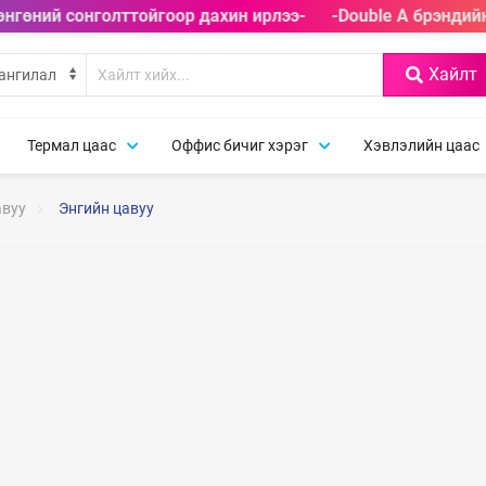
өнгөний сонголттойгоор дахин ирлээ-
-Double A брэндийн
Хайлт
Термал цаас
Оффис бичиг хэрэг
Хэвлэлийн цаас
авуу
Энгийн цавуу