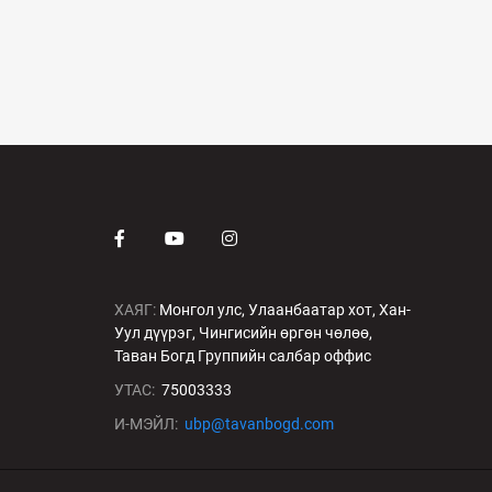
ХАЯГ:
Монгол улс, Улаанбаатар хот, Хан-
Уул дүүрэг, Чингисийн өргөн чөлөө,
Таван Богд Группийн салбар оффис
УТАС:
75003333
И-МЭЙЛ:
ubp@tavanbogd.com