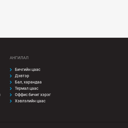
АНГИЛАЛ
Бичгийн цаас
Дэвтэр
Бал, харандаа
Термал цаас
ы
Оффис бичиг хэрэг
Хэвлэлийн цаас