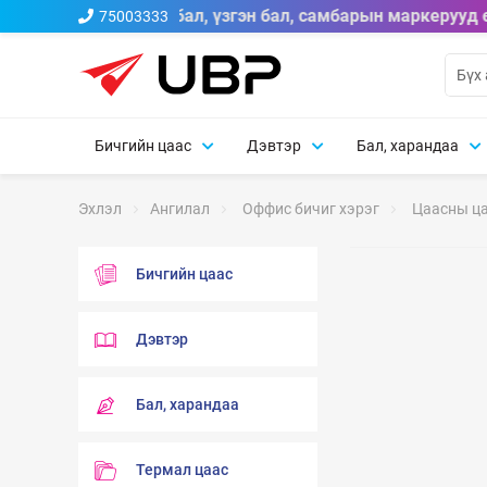
le A брэндийн тосон бал, үзгэн бал, самбарын маркерууд 
75003333
Бичгийн цаас
Дэвтэр
Бал, харандаа
Эхлэл
Ангилал
Оффис бичиг хэрэг
Цаасны ц
Бичгийн цаас
Дэвтэр
Бал, харандаа
Термал цаас