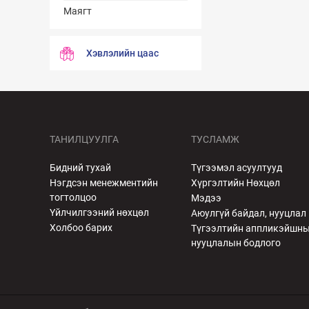
Маягт
Хэвлэлийн цаас
ТАНИЛЦУУЛГА
ТУСЛАМЖ
Бидний тухай
Түгээмэл асуултууд
Нэгдсэн менежментийн
Хүргэлтийн Нөхцөл
тогтолцоо
Мэдээ
Үйлчилгээний нөхцөл
Аюулгүй байдал, нууцлал
Холбоо барих
Түгээлтийн аппликэйшн
нууцлалын бодлого