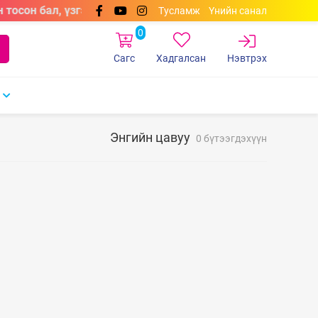
 тосон бал, үзгэн бал, самбарын маркерууд өнгөний сонго
Тусламж
Үнийн санал
0
Сагс
Хадгалсан
Нэвтрэх
Энгийн цавуу
0 бүтээгдэхүүн