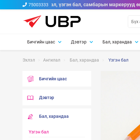
 A брэндийн тосон бал, үзгэн бал, самбарын маркерууд өн
75003333
Бичгийн цаас
Дэвтэр
Бал, харандаа
Эхлэл
Ангилал
Бал, харандаа
Үзгэн бал
Бичгийн цаас
Дэвтэр
Бал, харандаа
Үзгэн бал