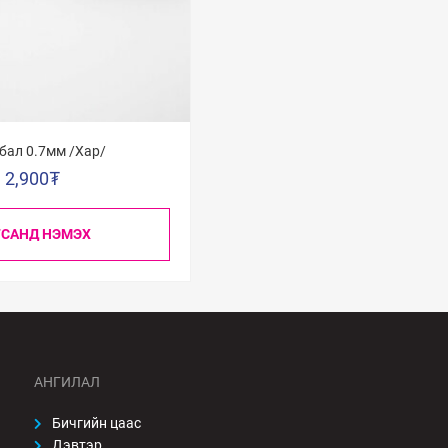
 бал 0.7мм /Хар/
2,900
₮
ГСАНД НЭМЭХ
АНГИЛАЛ
Бичгийн цаас
Дэвтэр