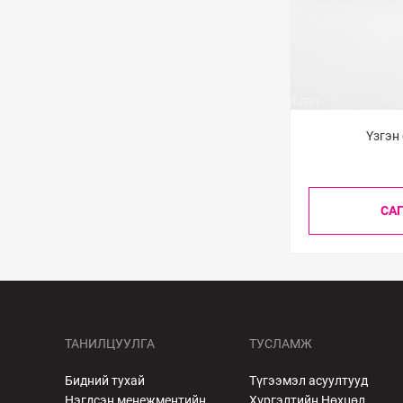
Үзгэн
СА
ТАНИЛЦУУЛГА
ТУСЛАМЖ
Бидний тухай
Түгээмэл асуултууд
Нэгдсэн менежментийн
Хүргэлтийн Нөхцөл