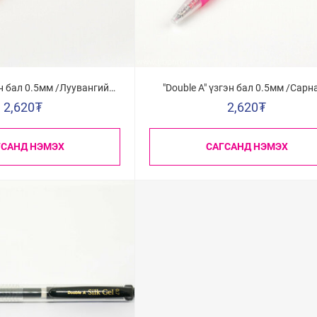
эн бал 0.5мм /Луувангийн
"Double A" үзгэн бал 0.5мм /Сарн
улбар шар/
ягаан/
2,620
₮
2,620
₮
ГСАНД НЭМЭХ
САГСАНД НЭМЭХ