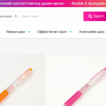
гөний сонголттойгоор дахин ирлээ-
-Double A брэндийн т
Хайлт
Термал цаас
Оффис бичиг хэрэг
Хэвлэлийн цаас