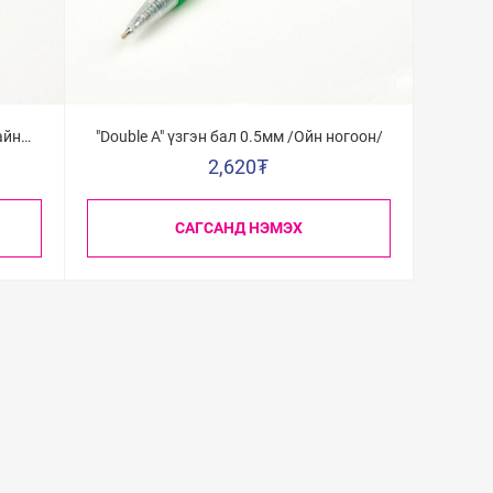
айн
"Double A" үзгэн бал 0.5мм /Ойн ногоон/
2,620
₮
САГСАНД НЭМЭХ