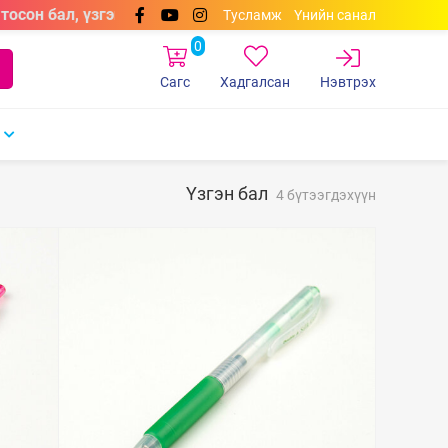
осон бал, үзгэн бал, самбарын маркерууд өнгөний сонголт
Тусламж
Үнийн санал
0
Сагс
Хадгалсан
Нэвтрэх
Үзгэн бал
4 бүтээгдэхүүн