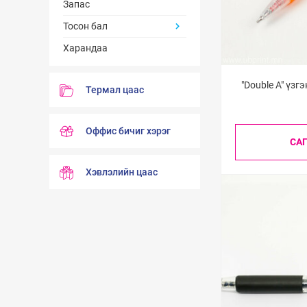
Запас
Тосон бал
Харандаа
"Double A" үзг
Термал цаас
Оффис бичиг хэрэг
СА
Хэвлэлийн цаас