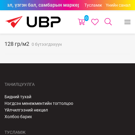
н бал, үзгэн бал, самбарын маркерууд өнгөний сонголттой
Тусламж
Үнийн санал
0
128 гр/м2
0 бүтээгдэхүүн
ТАНИЛЦУУЛГА
Бидний тухай
Нэгдсэн менежментийн тогтолцоо
Үйлчилгээний нөхцөл
Холбоо барих
ТУСЛАМЖ