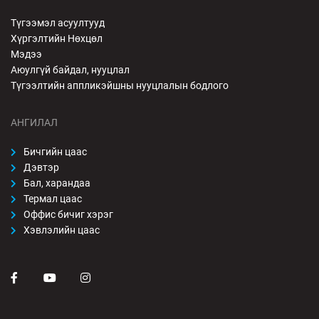
Түгээмэл асуултууд
Хүргэлтийн Нөхцөл
Мэдээ
Аюулгүй байдал, нууцлал
Түгээлтийн аппликэйшны нууцлалын бодлого
АНГИЛАЛ
Бичгийн цаас
Дэвтэр
Бал, харандаа
Термал цаас
Оффис бичиг хэрэг
Хэвлэлийн цаас